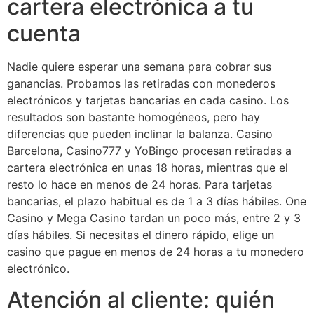
cartera electrónica a tu
cuenta
Nadie quiere esperar una semana para cobrar sus
ganancias. Probamos las retiradas con monederos
electrónicos y tarjetas bancarias en cada casino. Los
resultados son bastante homogéneos, pero hay
diferencias que pueden inclinar la balanza. Casino
Barcelona, Casino777 y YoBingo procesan retiradas a
cartera electrónica en unas 18 horas, mientras que el
resto lo hace en menos de 24 horas. Para tarjetas
bancarias, el plazo habitual es de 1 a 3 días hábiles. One
Casino y Mega Casino tardan un poco más, entre 2 y 3
días hábiles. Si necesitas el dinero rápido, elige un
casino que pague en menos de 24 horas a tu monedero
electrónico.
Atención al cliente: quién