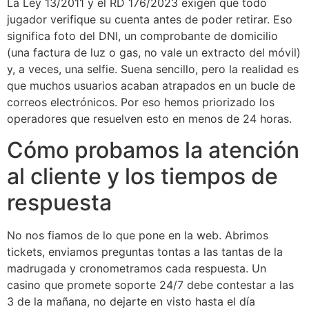
La Ley 13/2011 y el RD 176/2023 exigen que todo
jugador verifique su cuenta antes de poder retirar. Eso
significa foto del DNI, un comprobante de domicilio
(una factura de luz o gas, no vale un extracto del móvil)
y, a veces, una selfie. Suena sencillo, pero la realidad es
que muchos usuarios acaban atrapados en un bucle de
correos electrónicos. Por eso hemos priorizado los
operadores que resuelven esto en menos de 24 horas.
Cómo probamos la atención
al cliente y los tiempos de
respuesta
No nos fiamos de lo que pone en la web. Abrimos
tickets, enviamos preguntas tontas a las tantas de la
madrugada y cronometramos cada respuesta. Un
casino que promete soporte 24/7 debe contestar a las
3 de la mañana, no dejarte en visto hasta el día