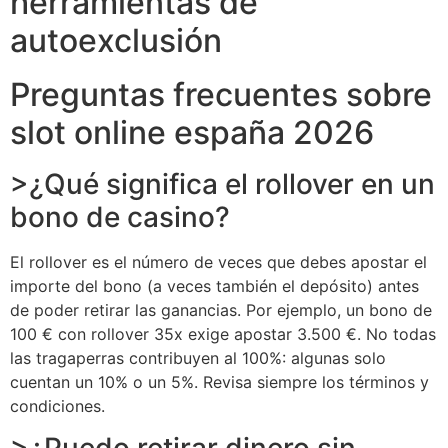
herramientas de
autoexclusión
Preguntas frecuentes sobre
slot online españa 2026
>¿Qué significa el rollover en un
bono de casino?
El rollover es el número de veces que debes apostar el
importe del bono (a veces también el depósito) antes
de poder retirar las ganancias. Por ejemplo, un bono de
100 € con rollover 35x exige apostar 3.500 €. No todas
las tragaperras contribuyen al 100%: algunas solo
cuentan un 10% o un 5%. Revisa siempre los términos y
condiciones.
>¿Puedo retirar dinero sin