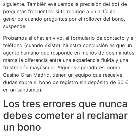
siguiente. También evaluamos la precisión del bot de
preguntas frecuentes: si te redirige a un artículo
genérico cuando preguntas por el rollover del bono,
suspende.
Probamos el chat en vivo, el formulario de contacto y el
teléfono (cuando existe). Nuestra conclusión es que un
agente humano que responde en menos de dos minutos
marca la diferencia entre una experiencia fluida y una
frustración mayúscula. Algunos operadores, como
Casino Gran Madrid, tienen un equipo que resuelve
dudas sobre el bono de registro sin depósito de 60 €
en un santiamén.
Los tres errores que nunca
debes cometer al reclamar
un bono