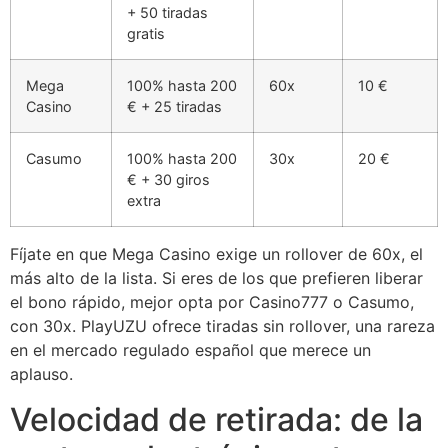
+ 50 tiradas
gratis
Mega
100% hasta 200
60x
10 €
Casino
€ + 25 tiradas
Casumo
100% hasta 200
30x
20 €
€ + 30 giros
extra
Fíjate en que Mega Casino exige un rollover de 60x, el
más alto de la lista. Si eres de los que prefieren liberar
el bono rápido, mejor opta por Casino777 o Casumo,
con 30x. PlayUZU ofrece tiradas sin rollover, una rareza
en el mercado regulado español que merece un
aplauso.
Velocidad de retirada: de la