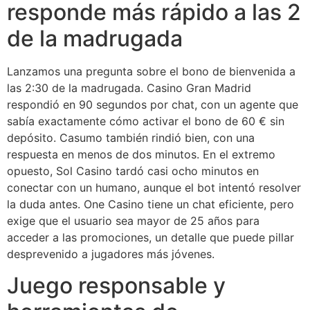
responde más rápido a las 2
de la madrugada
Lanzamos una pregunta sobre el bono de bienvenida a
las 2:30 de la madrugada. Casino Gran Madrid
respondió en 90 segundos por chat, con un agente que
sabía exactamente cómo activar el bono de 60 € sin
depósito. Casumo también rindió bien, con una
respuesta en menos de dos minutos. En el extremo
opuesto, Sol Casino tardó casi ocho minutos en
conectar con un humano, aunque el bot intentó resolver
la duda antes. One Casino tiene un chat eficiente, pero
exige que el usuario sea mayor de 25 años para
acceder a las promociones, un detalle que puede pillar
desprevenido a jugadores más jóvenes.
Juego responsable y